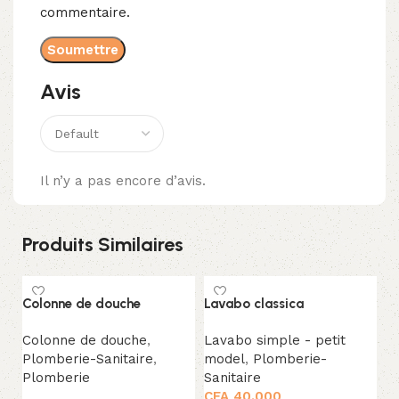
commentaire.
Avis
Il n’y a pas encore d’avis.
Produits Similaires
Colonne de douche
Lavabo classica
La
Colonne de douche
,
Lavabo simple - petit
L
Plomberie-Sanitaire
,
model
,
Plomberie-
Sa
Plomberie
Sanitaire
CFA
40.000