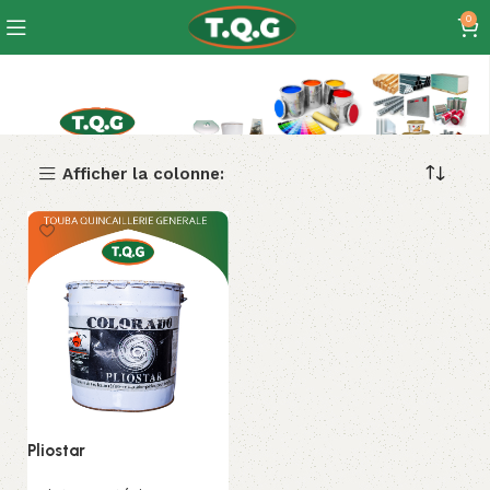
0
Pliostar
Afficher la colonne:
Pliostar