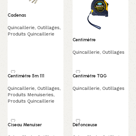
Cadenas
Quincaillerie
,
Outillages
,
Produits Quincaillerie
Centimètre
Lire la suite
Quincaillerie
,
Outillages
Lire la suite
Centimètre 5m 111
Centimètre TQG
Quincaillerie
,
Outillages
,
Quincaillerie
,
Outillages
Produits Menuiseries
,
Lire la suite
Produits Quincaillerie
Lire la suite
Ciseau Menuiser
Défonceuse