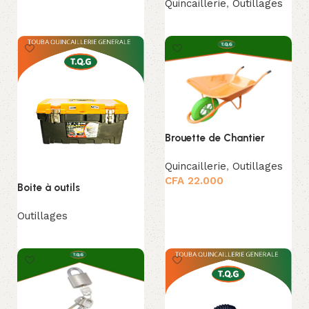
Quincaillerie
,
Outillages
Lire la suite
Lire la suite
Brouette de Chantier
Quincaillerie
,
Outillages
CFA
22.000
Boite à outils
Ajouter au panier
Outillages
Lire la suite