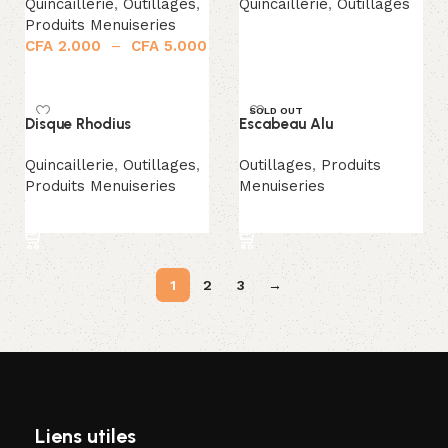
Quincaillerie
,
Outillages
,
Quincaillerie
,
Outillages
Produits Menuiseries
Lire la suite
CFA
2.000
–
CFA
5.000
Choix des options
SOLD OUT
Disque Rhodius
Escabeau Alu
Quincaillerie
,
Outillages
,
Outillages
,
Produits
Produits Menuiseries
Menuiseries
Lire la suite
Lire la suite
1
2
3
→
Liens utiles