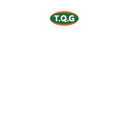
orrespond à votre sélection.
S
Se connecter
T
Localisation
15
Panier
ac