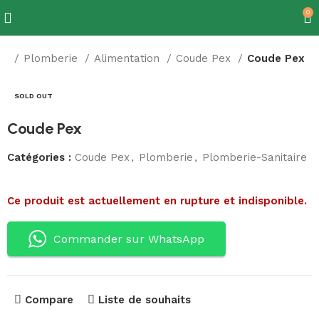
0
re
Plomberie
Alimentation
Coude Pex
Coude Pex
SOLD OUT
Coude Pex
Catégories :
Coude Pex
,
Plomberie
,
Plomberie-Sanitaire
Ce produit est actuellement en rupture et indisponible.
Commander sur WhatsApp
Compare
Liste de souhaits