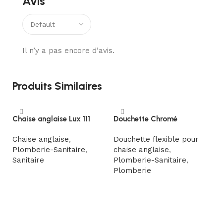
Avis
Il n’y a pas encore d’avis.
Produits Similaires
Chaise anglaise Lux 111
Douchette Chromé
M
Chaise anglaise
,
Douchette flexible pour
M
Plomberie-Sanitaire
,
chaise anglaise
,
Sa
Sanitaire
Plomberie-Sanitaire
,
Plomberie
Lire la suite
Lire la suite