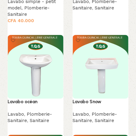
Lavabo simple - petit
Lavabo
,
Plomberie-
model
,
Plomberie-
Sanitaire
,
Sanitaire
Sanitaire
Lire la suite
CFA
40.000
Ajouter au panier
Lavabo océan
Lavabo Snow
Lavabo
,
Plomberie-
Lavabo
,
Plomberie-
Sanitaire
,
Sanitaire
Sanitaire
,
Sanitaire
Lire la suite
Lire la suite