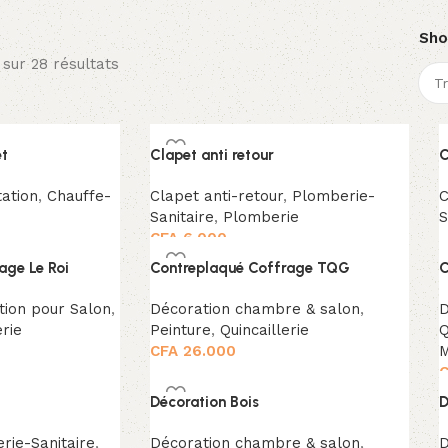
Sh
 sur 28 résultats
et
Clapet anti retour
C
ation
,
Chauffe-
Clapet anti-retour
,
Plomberie-
C
Sanitaire
,
Plomberie
S
CFA
6.000
age Le Roi
Contreplaqué Coffrage TQG
C
tion pour Salon
,
Décoration chambre & salon
,
D
erie
Peinture
,
Quincaillerie
Q
CFA
26.000
M
C
Décoration Bois
D
rie-Sanitaire
,
Décoration chambre & salon
,
D