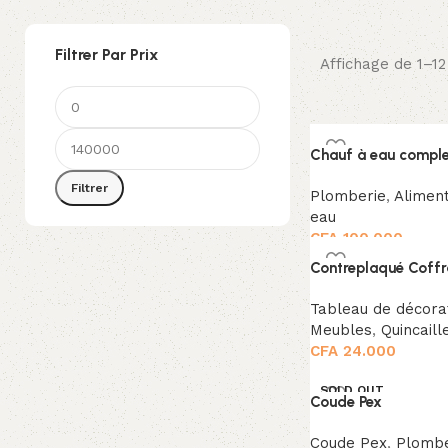
Filtrer Par Prix
Affichage de 1–12
Chauf à eau compl
Filtrer
Plomberie
,
Aliment
eau
CFA
100.000
Contreplaqué Coffr
Tableau de décora
Meubles
,
Quincaill
CFA
24.000
SOLD OUT
Coude Pex
Coude Pex
,
Plombe