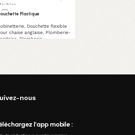
eubles
ouchette Plastique
obinetterie
,
Douchette flexible
our chaise anglaise
,
Plomberie-
anitaire
,
Plomberie
uivez-nous
éléchargez l'app mobile :