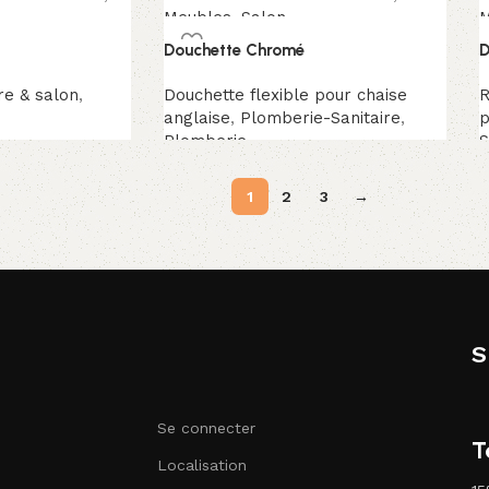
Meubles
,
Salon
M
Douchette Chromé
D
e & salon
,
Douchette flexible pour chaise
R
anglaise
,
Plomberie-Sanitaire
,
p
Plomberie
S
1
2
3
→
S
Se connecter
T
Localisation