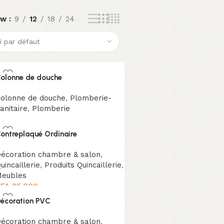
ow
9
12
18
24
olonne de douche
olonne de douche
,
Plomberie-
anitaire
,
Plomberie
ontreplaqué Ordinaire
écoration chambre & salon
,
uincaillerie
,
Produits Quincaillerie
,
eubles
FA
25.000
écoration PVC
écoration chambre & salon
,