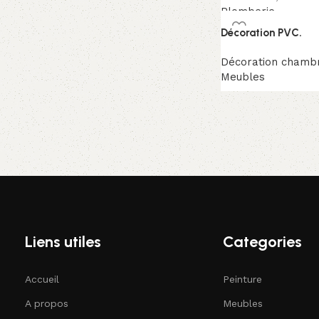
Plomberie
Décoration PVC.
Décoration chambr
Meubles
Liens utiles
Categories
Accueil
Peinture
A propos
Meubles