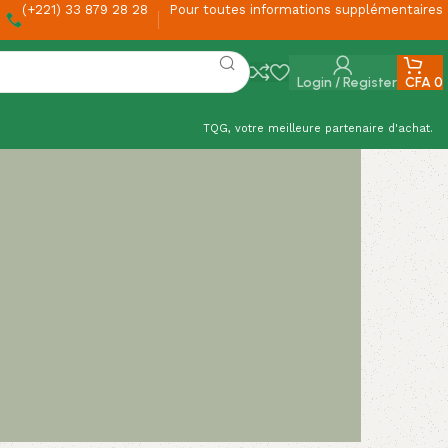
(+221) 33 879 28 28
Pour toutes informations supplémentaires
Login / Register
CFA
0
TQG, votre meilleure partenaire d'achat.