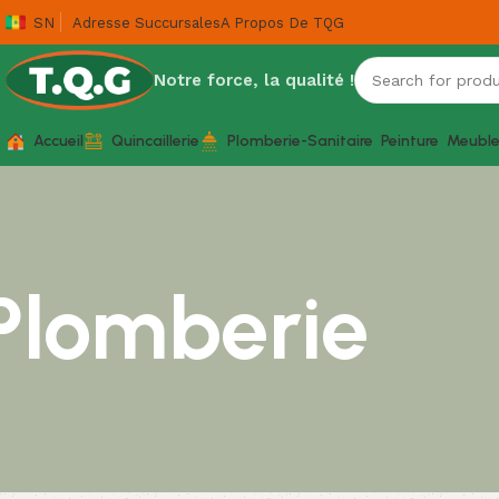
SN
Adresse Succursales
A Propos De TQG
Notre force, la qualité !
Accueil
Quincaillerie
Plomberie-Sanitaire
Peinture
Meubl
Plomberie