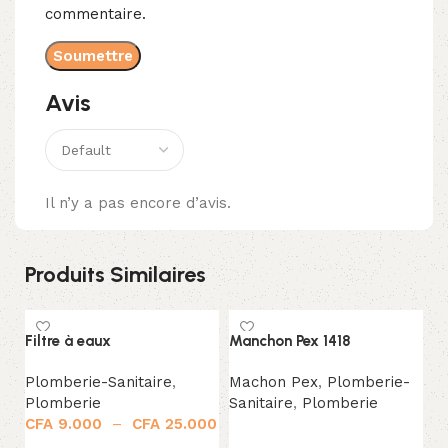
commentaire.
Avis
Il n’y a pas encore d’avis.
Produits Similaires
Filtre à eaux
Manchon Pex 1418
No
Plomberie-Sanitaire
,
Machon Pex
,
Plomberie-
P
Plomberie
Sanitaire
,
Plomberie
P
CFA
9.000
–
CFA
25.000
C
Lire la suite