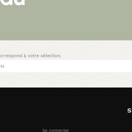
orrespond à votre sélection.
S
Se connecter