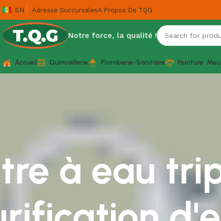
SN
Adresse Succursales
A Propos De TQG
Notre force, la qualité !
Accueil
Quincaillerie
Plomberie-Sanitaire
Peinture
Meu
ltre à eau tr
rification d'