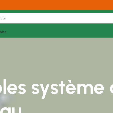
bles
iples système
eau