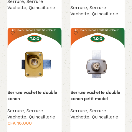
Serrure
,
Serrure
Vachette
,
Quincaillerie
Serrure
,
Serrure
Vachette
,
Quincaillerie
Lire la suite
Lire la suite
Serrure vachette double
Serrure vachette double
canon
canon petit model
Serrure
,
Serrure
Serrure
,
Serrure
Vachette
,
Quincaillerie
Vachette
,
Quincaillerie
CFA
16.000
Lire la suite
Ajouter au panier