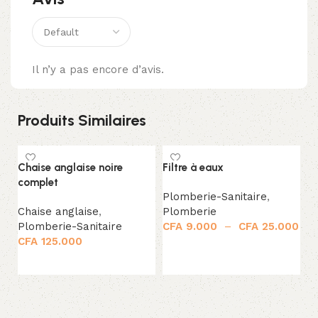
Il n’y a pas encore d’avis.
Produits Similaires
Chaise anglaise noire
Filtre à eaux
Fl
complet
Plomberie-Sanitaire
,
P
Chaise anglaise
,
Plomberie
P
Plomberie-Sanitaire
CFA
9.000
–
CFA
25.000
CFA
125.000
Choix des options
Ajouter au panier