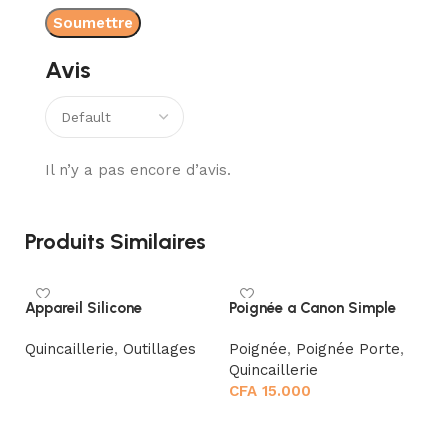
Avis
Il n’y a pas encore d’avis.
Produits Similaires
Appareil Silicone
Poignée a Canon Simple
Se
Quincaillerie
,
Outillages
Poignée
,
Poignée Porte
,
S
Quincaillerie
Qu
Lire la suite
CFA
15.000
Choix des options