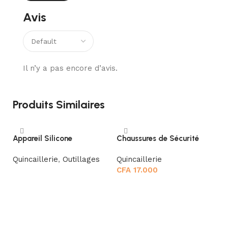
Avis
Il n’y a pas encore d’avis.
Produits Similaires
Appareil Silicone
Chaussures de Sécurité
Pi
Quincaillerie
,
Outillages
Quincaillerie
Qu
CFA
17.000
C
Lire la suite
Choix des options