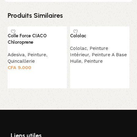
Produits Similaires
Colle Force CIACO
Cololac
C
Chloroprene
Cololac
,
Peinture
P
Adesiva
,
Peinture
,
Intérieur
,
Peinture A Base
Co
Quincaillerie
Huile
,
Peinture
Pe
CFA
9.000
Pe
Lire la suite
C
Ajouter au panier
Liens utiles