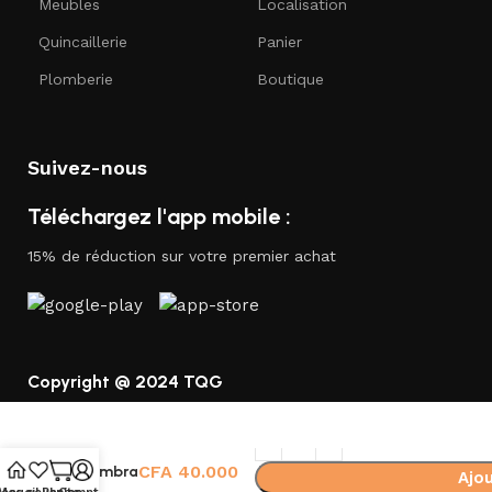
Meubles
Localisation
Quincaillerie
Panier
Plomberie
Boutique
Suivez-nous
Téléchargez l'app mobile :
15% de réduction sur votre premier achat
Copyright @ 2024 TQG
CFA
40.000
Ambra
Ajou