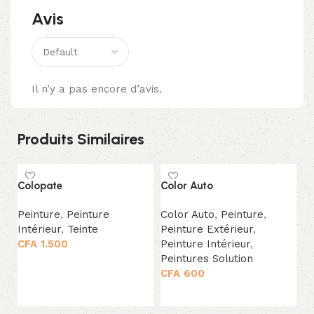
Avis
Il n’y a pas encore d’avis.
Produits Similaires
Colopate
Color Auto
Co
Peinture
,
Peinture
Color Auto
,
Peinture
,
P
Intérieur
,
Teinte
Peinture Extérieur
,
Co
CFA
1.500
Peinture Intérieur
,
P
Peintures Solution
In
Choix des options
CFA
600
C
Choix des options