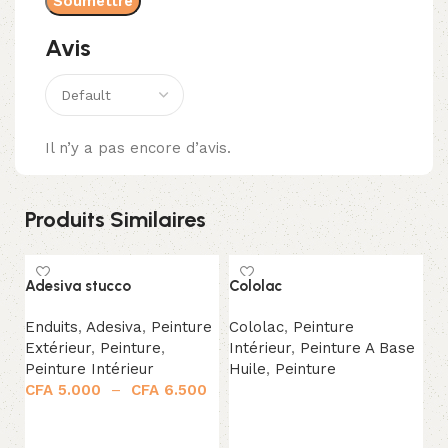
Avis
Il n’y a pas encore d’avis.
Produits Similaires
Adesiva stucco
Cololac
Co
Enduits
,
Adesiva
,
Peinture
Cololac
,
Peinture
C
Extérieur
,
Peinture
,
Intérieur
,
Peinture A Base
Pe
Peinture Intérieur
Huile
,
Peinture
Pe
CFA
5.000
–
CFA
6.500
Pe
Lire la suite
C
Choix des options