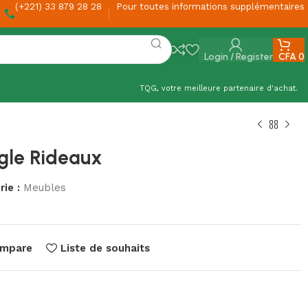
(+221) 33 879 28 28
Pour toutes informations supplémentaires
Login / Register
CFA
0
TQG, votre meilleure partenaire d'achat.
ngle Rideaux
ie :
Meubles
mpare
Liste de souhaits