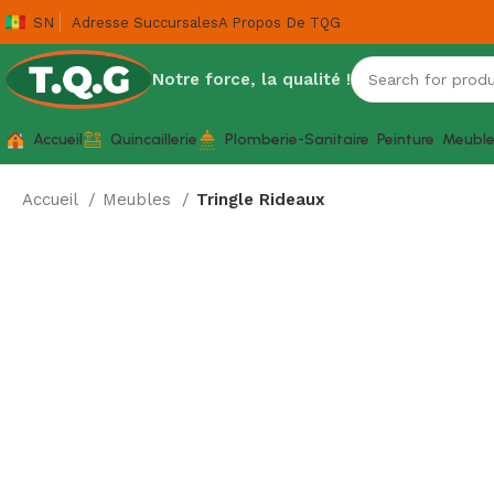
SN
Adresse Succursales
A Propos De TQG
Notre force, la qualité !
Accueil
Quincaillerie
Plomberie-Sanitaire
Peinture
Meubl
Accueil
Meubles
Tringle Rideaux