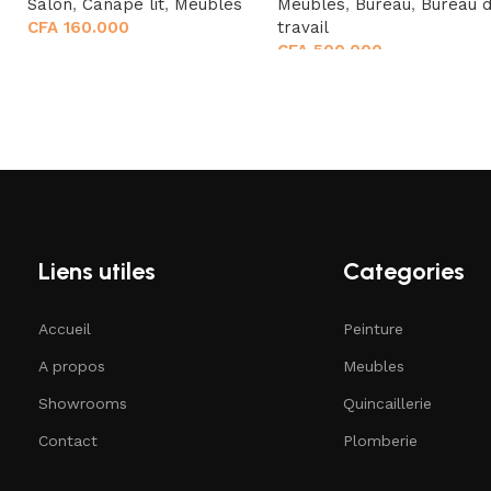
Salon
,
Canapé lit
,
Meubles
Meubles
,
Bureau
,
Bureau 
CFA
160.000
travail
CFA
500.000
Liens utiles
Categories
Accueil
Peinture
A propos
Meubles
Showrooms
Quincaillerie
Contact
Plomberie