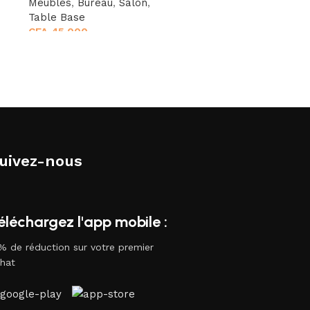
Meubles
,
Bureau
,
Salon
,
Meubles
Table Base
CFA
45.000
uivez-nous
éléchargez l'app mobile :
% de réduction sur votre premier
hat