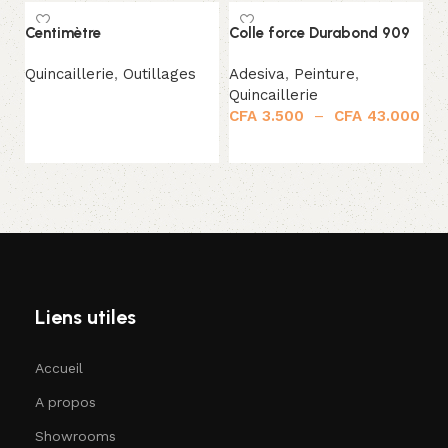
Centimètre
Colle force Durabond 909
P
Quincaillerie
,
Outillages
Adesiva
,
Peinture
,
Qu
Quincaillerie
C
Lire la suite
CFA
3.500
–
CFA
43.000
Choix des options
Liens utiles
Accueil
A propos
Showrooms