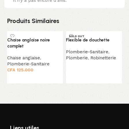
Il n’y a pas encore d’avis.
Produits Similaires
SOLD OUT
Chaise anglaise noire
Flexible de douchette
L
complet
ro
Plomberie-Sanitaire
,
Chaise anglaise
,
Plomberie
,
Robinetterie
L
Plomberie-Sanitaire
p
Lire la suite
CFA
125.000
Sa
Ajouter au panier
Liens utiles