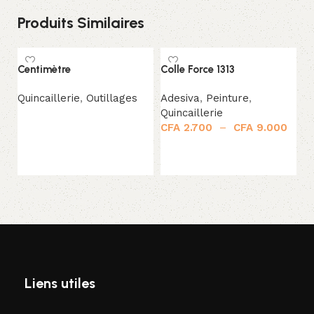
Produits Similaires
Centimètre
Colle Force 1313
C
C
Quincaillerie
,
Outillages
Adesiva
,
Peinture
,
Quincaillerie
A
Lire la suite
CFA
2.700
–
CFA
9.000
Qu
C
Choix des options
Liens utiles