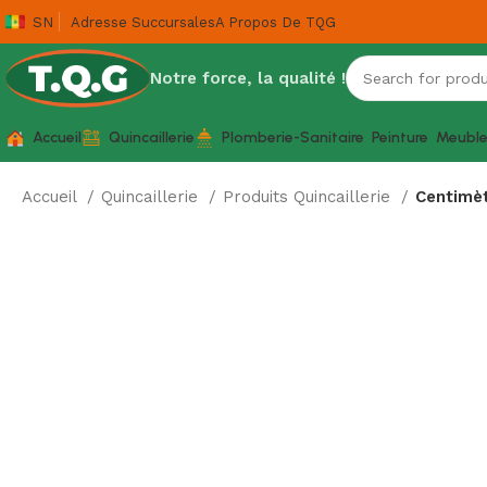
SN
Adresse Succursales
A Propos De TQG
Notre force, la qualité !
Accueil
Quincaillerie
Plomberie-Sanitaire
Peinture
Meubl
Accueil
Quincaillerie
Produits Quincaillerie
Centimèt