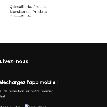
Quincaillerie
,
Produits
Peinture
,
Quincaillerie
Menuiseries
,
Produits
CFA
4.000
–
CFA
18.5
Quincaillerie
uivez-nous
éléchargez l'app mobile :
% de réduction sur votre premier
hat