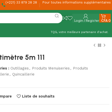
(+221) 33 879 28 28
Pour toutes informations supplémentaires
Login / Register
CFA
0
TQG, votre meilleure partenaire d'achat.
timètre 5m 111
ies :
Outillages
,
Produits Menuiseries
,
Produits
llerie
,
Quincaillerie
mpare
Liste de souhaits