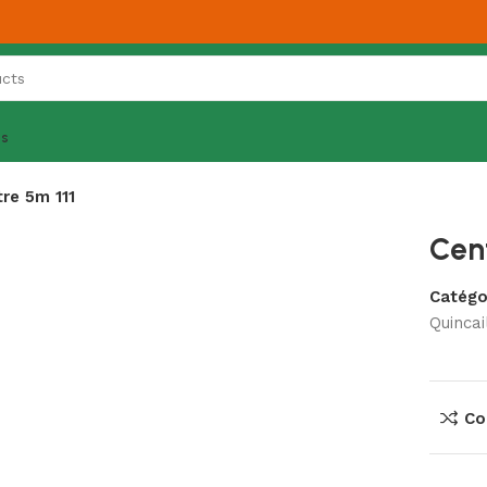
es
re 5m 111
Cen
Catégor
Quincai
Co