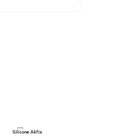
Silicone Akfix
Vernis Cellulosique V4