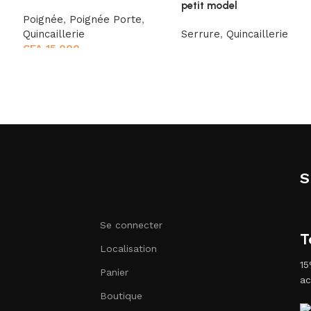
petit model
Poignée
,
Poignée Porte
,
Quincaillerie
Serrure
,
Quincaillerie
CFA
15.000
S
Se connecter
T
Localisation
15
Panier
ac
Boutique