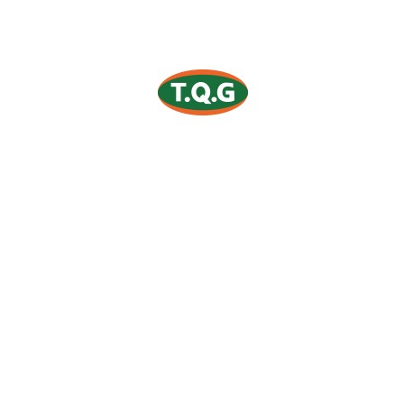
Sh
tat
QG
lages
2.000
S
Se connecter